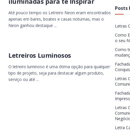
iluminadas para te Inspirar
Posts 
Até pouco tempo os Letreiro Neon eram encontrados
apenas em bares, boates e casas noturnas, mas o
Neon ganhou destaque ...
Letras 
Como Es
o seu N
Como tr
Letreiros Luminosos
mudança
Fachada
O letreiro luminoso é uma ótima opção para qualquer
Conquis
tipo de projeto, seja para destacar algum produto,
Letras 
serviço ou até ...
Comunic
Fachada
Impress
Letras 
Comunic
Negóci
Letra Ca