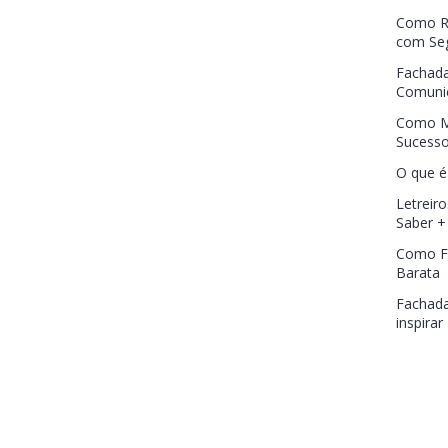
Como Re
com Se
Fachada
Comunic
Como M
Sucess
O que é
Letreiro
Saber +
Como Fa
Barata
Fachada
inspirar