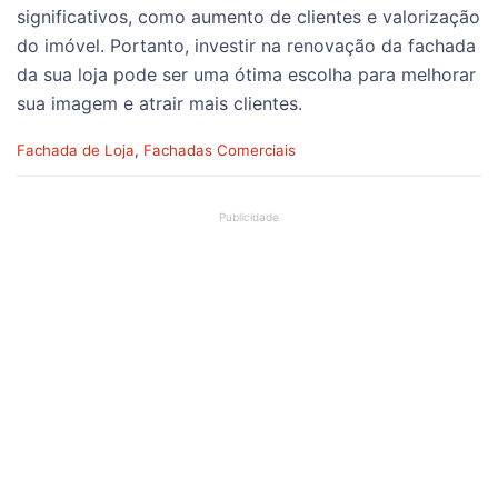
significativos, como aumento de clientes e valorização
do imóvel. Portanto, investir na renovação da fachada
da sua loja pode ser uma ótima escolha para melhorar
sua imagem e atrair mais clientes.
C
Fachada de Loja
,
Fachadas Comerciais
a
t
e
g
o
r
i
e
s
: