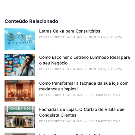
Conteúdo Relacionado
Letras Caixa para Consultórios
POR
LETREIROS E FACHADAS
18 DE MARÇO DE 2024
Como Escolher o Letreiro Luminoso Ideal para
o seu Negócio
POR
LETREIROS E FACHADAS
18 DE MARÇO DE 2024
Como transformar a fachada da sua loja com
mudanças simples!
POR
LETREIROS E FACHADAS
6 DE MARÇO DE 2024
Fachadas de Lojas: O Cartão de Visita que
Conquista Clientes
POR
LETREIROS E FACHADAS
6 DE MARÇO DE 2024