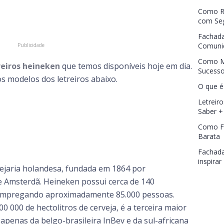
Como Re
com Se
Fachada
Comunic
Como M
reiros heineken
que temos disponíveis hoje em dia.
Sucess
s modelos dos letreiros abaixo.
O que é
Letreiro
Saber +
Como Fa
Barata
Fachada
inspirar
ejaria holandesa, fundada em 1864 por
 Amsterdã. Heineken possui cerca de 140
, empregando aproximadamente 85.000 pessoas.
000 de hectolitros de cerveja, é a terceira maior
 apenas da belgo-brasileira InBev e da sul-africana