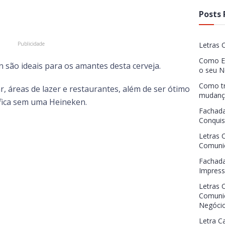
Posts 
Letras 
Como Es
 são ideais para os amantes desta cerveja.
o seu N
Como tr
, áreas de lazer e restaurantes, além de ser ótimo
mudança
fica sem uma Heineken.
Fachada
Conquis
Letras 
Comunic
Fachada
Impress
Letras 
Comunic
Negóci
Letra Ca