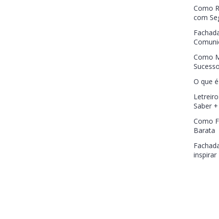
Como Re
com Se
Fachada
Comunic
Como M
Sucess
O que é
Letreiro
Saber +
Como Fa
Barata
Fachada
inspirar