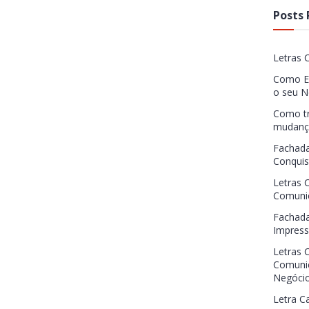
Posts 
Letras 
Como Es
o seu N
Como tr
mudança
Fachada
Conquis
Letras 
Comunic
Fachada
Impress
Letras 
Comunic
Negóci
Letra Ca