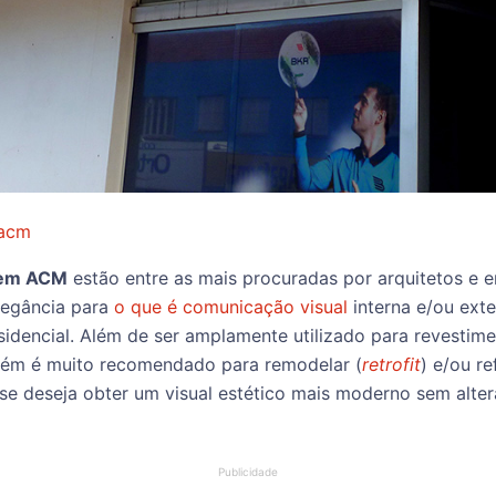
 acm
 em ACM
estão entre as mais procuradas por arquitetos e
legância para
o que é comunicação visual
interna e/ou ext
sidencial. Além de ser amplamente utilizado para revestim
m é muito recomendado para remodelar (
retrofit
) e/ou r
se deseja obter um visual estético mais moderno sem altera