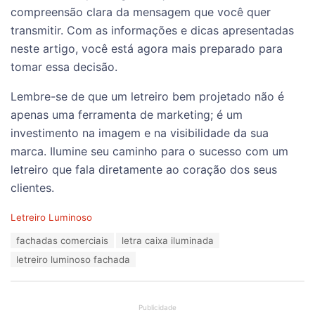
compreensão clara da mensagem que você quer
transmitir. Com as informações e dicas apresentadas
neste artigo, você está agora mais preparado para
tomar essa decisão.
Lembre-se de que um letreiro bem projetado não é
apenas uma ferramenta de marketing; é um
investimento na imagem e na visibilidade da sua
marca. Ilumine seu caminho para o sucesso com um
letreiro que fala diretamente ao coração dos seus
clientes.
C
Letreiro Luminoso
a
T
fachadas comerciais
letra caixa iluminada
t
a
e
letreiro luminoso fachada
g
g
s
o
:
r
i