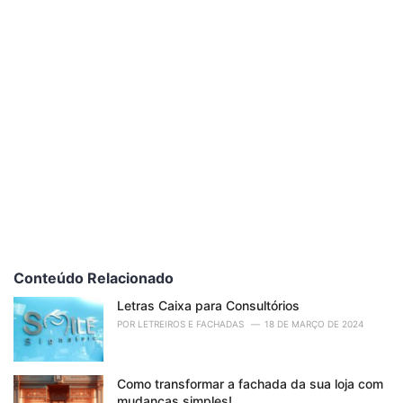
e
s
:
Conteúdo Relacionado
Letras Caixa para Consultórios
POR
LETREIROS E FACHADAS
18 DE MARÇO DE 2024
Como transformar a fachada da sua loja com
mudanças simples!